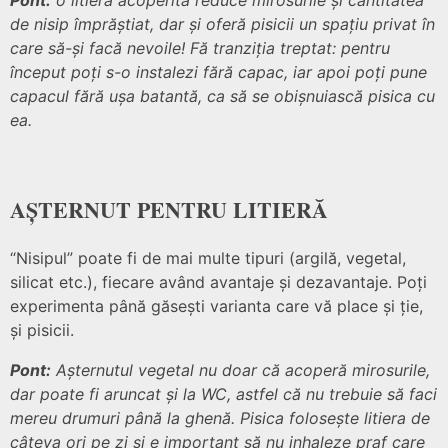
Pont:
o litieră acoperită reduce mirosurile și cantitatea
de nisip împrăștiat, dar și oferă pisicii un spațiu privat în
care să-și facă nevoile! Fă tranziția treptat: pentru
început poți s-o instalezi fără capac, iar apoi poți pune
capacul fără ușa batantă, ca să se obișnuiască pisica cu
ea.
AȘTERNUT PENTRU LITIERĂ
“Nisipul” poate fi de mai multe tipuri (argilă, vegetal,
silicat etc.), fiecare având avantaje și dezavantaje. Poți
experimenta până găsești varianta care vă place și ție,
și pisicii.
Pont:
Așternutul vegetal nu doar că acoperă mirosurile,
dar poate fi aruncat și la WC, astfel că nu trebuie să faci
mereu drumuri până la ghenă. Pisica folosește litiera de
câteva ori pe zi și e important să nu inhaleze praf care