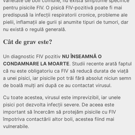
varietate de boli comune, nu există simptome specifice
pentru pisicile FIV. O pisică FIV-pozitivă poate fi mai
predispusă la infecții respiratorii cronice, probleme ale
pielii, inflamații ale gurii și anumite tipuri de tumori, dar
nu există o regulă generală.
Cât de grav este?
Un diagnostic FIV pozitiv
NU ÎNSEAMNĂ O
CONDAMNARE LA MOARTE
. Studii recente arată faptul
că nu este obligatoriu ca FIV să reducă durata de viață
a unei pisici, iar pisicile pot trăi fără absolut niciun semn
de boală mulți ani după ce au contactat virusul.
Cu toate acestea, virusul este imprevizibil, iar unele
pisici pot dezvolta infecții severe. De aceea este
important să încercăm să protejăm pisicile cu FIV
împotriva contactării altor boli, acestea fiind mai
vulnerabile.