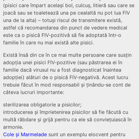
(pisici care împart același bol, culcuș, litieră sau care se
joacă sau se toaletează una pe cealaltă nu pot lua FIV
una de la alta) – totuși riscul de transmitere există,
astfel că recomandarea din punct de vedere medical
este ca o pisică FIV-pozitivă să fie adoptată într-o
familie în care nu mai există alte pisici.
Există însă din ce în ce mai multe persoane care susțin
adopția unei pisici FIV-pozitive (sau păstrarea ei în
familie dacă virusul nu a fost diagnosticat înaintea
adopției) alături de o pisică FIV-negativă. Acest lucru
trebuie făcut în mod responsabil și ținându-se cont de
câteva lucruri importante:
sterilizarea obligatorie a pisicilor;
introducerea și împrietenirea pisicilor să fie făcută cu
multă răbdare și grijă pentru ca ele să conviețuiască în
armonie.
Cole și Marmelade
sunt un exemplu elocvent pentru