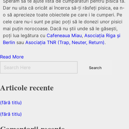
Sperăm să te ajute lista de cumpărături pentru pisica ta.
Dar nu uita că oricât ai încerca să-ți răsfeți pisica, ea n-
o să aprecieze toate obiectele pe care i le cumperi. Pe
cele care nu-i sunt pe plac poți să le donezi unor pisici
mai puțin norocoase. Dacă nu știi unde să le găsești,
poți lua legătura cu
Cafeneaua Miau
,
Asociația Riga și
Berlin
sau
Asociația TNR (Trap, Neuter, Return)
.
Read More
Articole recente
(fără titlu)
(fără titlu)
Comentarii recente