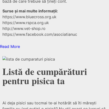
bază de care trebuie să țineți cont.
Surse și mai multe informații:
https://www.bluecross.org.uk
https://www.rspca.org.uk
http://www.vet-shop.ro
https://www.facebook.com/asociatianuc
Read More
Listă de cumpărături
pentru pisica ta
Ai deja pisici sau tocmai te-ai hotărât să îti mărești
familia cu (cel puțin) o pisică? Nu știi exact ce lucruri să