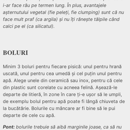
i-ar face rău pe termen lung. În plus, avantajele
așternutului vegetal (fie peleți, fie clumping) sunt că nu
face mult praf (ca argila) și nu îți rănește tălpile când
calci pe el (ca silicatul).
BOLURI
Minim 3 boluri pentru fiecare pisică: unul pentru hrană
uscată, unul pentru cea umedă și cel puțin unul pentru
apă. Alege unele din ceramică sau inox, pentru că cele
din plastic sunt corelate cu acneea felină. Așează-le
departe de litieră, în zone în care ți-e ușor să le umpli,
de exemplu bolul pentru apă poate fi lângă chiuveta de
la bucătărie. Bolurile cu mâncare ar fi bine să le pui
departe de cele cu apă.
Pont:
bolurile trebuie s
ă aibă marginile joase, ca să nu