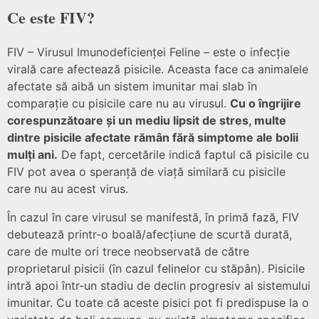
Ce este FIV?
FIV – Virusul Imunodeficienței Feline – este o infecție
virală care afectează pisicile. Aceasta face ca animalele
afectate să aibă un sistem imunitar mai slab în
comparație cu pisicile care nu au virusul.
Cu o îngrijire
corespunzătoare și un mediu lipsit de stres, multe
dintre pisicile afectate rămân fără simptome ale bolii
mulți ani.
De fapt, cercetările indică faptul că pisicile cu
FIV pot avea o speranță de viață similară cu pisicile
care nu au acest virus.
În cazul în care virusul se manifestă, în primă fază, FIV
debutează printr-o boală/afecțiune de scurtă durată,
care de multe ori trece neobservată de către
proprietarul pisicii (în cazul felinelor cu stăpân). Pisicile
intră apoi într-un stadiu de declin progresiv al sistemului
imunitar. Cu toate că aceste pisici pot fi predispuse la o