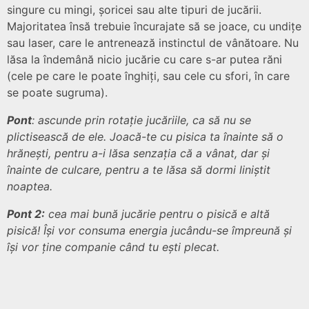
singure cu mingi, șoricei sau alte tipuri de jucării.
Majoritatea însă trebuie încurajate să se joace, cu undițe
sau laser, care le antrenează instinctul de vânătoare. Nu
lăsa la îndemână nicio jucărie cu care s-ar putea răni
(cele pe care le poate înghiți, sau cele cu sfori, în care
se poate sugruma).
Pont
: ascunde prin rotație jucăriile, ca să nu se
plictisească de ele. Joacă-te cu pisica ta înainte să o
hrănești, pentru a-i lăsa senzația că a vânat, dar și
înainte de culcare, pentru a te lăsa să dormi liniștit
noaptea.
Pont 2:
cea mai bună jucărie pentru o pisică e altă
pisică! Își vor consuma energia jucându-se împreună și
își vor ține companie când tu ești plecat.