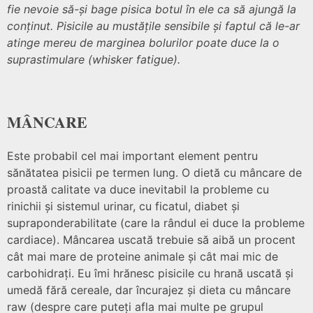
fie nevoie să-și bage pisica botul în ele ca să ajungă la
conținut. Pisicile au mustățile sensibile și faptul că le-ar
atinge mereu de marginea bolurilor poate duce la o
suprastimulare (whisker fatigue).
MÂNCARE
Este probabil cel mai important element pentru
sănătatea pisicii pe termen lung. O dietă cu mâncare de
proastă calitate va duce inevitabil la probleme cu
rinichii și sistemul urinar, cu ficatul, diabet și
supraponderabilitate (care la rândul ei duce la probleme
cardiace). Mâncarea uscată trebuie să aibă un procent
cât mai mare de proteine animale și cât mai mic de
carbohidrați. Eu îmi hrănesc pisicile cu hrană uscată și
umedă fără cereale, dar încurajez și dieta cu mâncare
raw (despre care puteți afla mai multe pe grupul