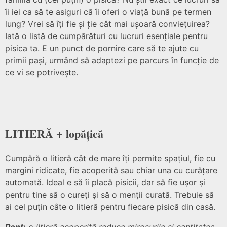
îi iei ca să te asiguri că îi oferi o viață bună pe termen
lung? Vrei să îți fie și ție cât mai ușoară conviețuirea?
Iată o listă de cumpărături cu lucruri esențiale pentru
pisica ta. E un punct de pornire care să te ajute cu
primii pași, urmând să adaptezi pe parcurs în funcție de
ce vi se potrivește.
LITIERĂ + lopățică
Cumpără o litieră cât de mare îți permite spațiul, fie cu
margini ridicate, fie acoperită sau chiar una cu curățare
automată. Ideal e să îi placă pisicii, dar să fie ușor și
pentru tine să o cureți și să o menții curată. Trebuie să
ai cel puțin câte o litieră pentru fiecare pisică din casă.